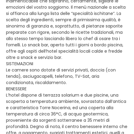
indimenticabile che sapranno, certamente, sigillare le
emozioni del vostro soggiorno. Il menù nazionale a scelta
si affianca alla lunga lista delle “specialità ischitane”. La
scelta degli ingredienti, sempre di primissima qualità, è
sinonimo di garanzia e, soprattutto, di pietanze saporite
preparate con rigore, secondo le ricette tradizionali, ma
allo stesso tempo lasciando libero lo chef di osare tra i
fornelli. Lo snack bar, aperto tutti i giorni a bordo piscina,
offre agli ospiti dell’hotel specialità locali calde e fredde
oltre a snack e servizio bar.
SISTEMAZIONI
Le camere sono dotate di servizi privati, doccia (con
tenda), asciugacapelli, telefono, TV-Sat, aria
condizionata, riscaldamento.
BENESSERE
L’hotel dispone di terrazza solarium e due piscine, una
scoperta a temperatura ambiente, sovrastata dall’antica
e caratteristica Torre Nocerina, ed una coperta alla
temperatura di circa 36°C, di acqua geotermica,
proveniente da sorgenti sotterranee a 35 metri di
profondità. Degno di nota, il centro benessere interno che
offre, a pagamento, svariati trattamenti estetici, quelli a