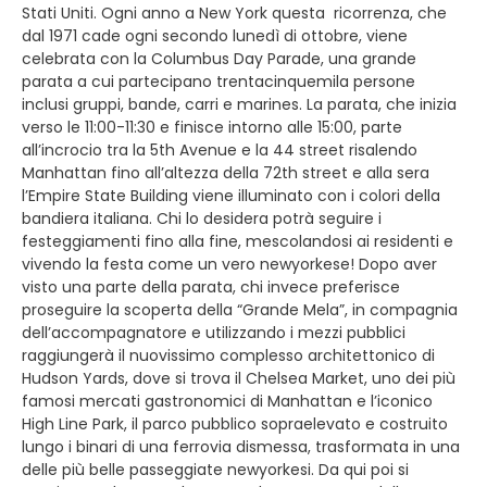
Stati Uniti. Ogni anno a New York questa ricorrenza, che
dal 1971 cade ogni secondo lunedì di ottobre, viene
celebrata con la Columbus Day Parade, una grande
parata a cui partecipano trentacinquemila persone
inclusi gruppi, bande, carri e marines. La parata, che inizia
verso le 11:00-11:30 e finisce intorno alle 15:00, parte
all’incrocio tra la 5th Avenue e la 44 street risalendo
Manhattan fino all’altezza della 72th street e alla sera
l’Empire State Building viene illuminato con i colori della
bandiera italiana. Chi lo desidera potrà seguire i
festeggiamenti fino alla fine, mescolandosi ai residenti e
vivendo la festa come un vero newyorkese! Dopo aver
visto una parte della parata, chi invece preferisce
proseguire la scoperta della “Grande Mela”, in compagnia
dell’accompagnatore e utilizzando i mezzi pubblici
raggiungerà il nuovissimo complesso architettonico di
Hudson Yards, dove si trova il Chelsea Market, uno dei più
famosi mercati gastronomici di Manhattan e l’iconico
High Line Park, il parco pubblico sopraelevato e costruito
lungo i binari di una ferrovia dismessa, trasformata in una
delle più belle passeggiate newyorkesi. Da qui poi si