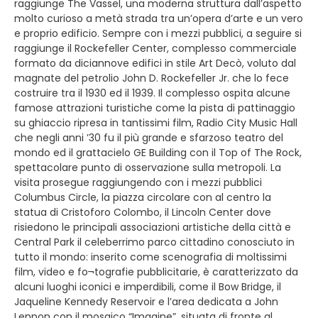
raggiunge The Vassel, una moderna struttura dall’aspetto
molto curioso a metà strada tra un’opera d’arte e un vero
e proprio edificio. Sempre con i mezzi pubblici, a seguire si
raggiunge il Rockefeller Center, complesso commerciale
formato da diciannove edifici in stile Art Decò, voluto dal
magnate del petrolio John D. Rockefeller Jr. che lo fece
costruire tra il 1930 ed il 1939. Il complesso ospita alcune
famose attrazioni turistiche come la pista di pattinaggio
su ghiaccio ripresa in tantissimi film, Radio City Music Hall
che negli anni ’30 fu il più grande e sfarzoso teatro del
mondo ed il grattacielo GE Building con il Top of The Rock,
spettacolare punto di osservazione sulla metropoli. La
visita prosegue raggiungendo con i mezzi pubblici
Columbus Circle, la piazza circolare con al centro la
statua di Cristoforo Colombo, il Lincoln Center dove
risiedono le principali associazioni artistiche della città e
Central Park il celeberrimo parco cittadino conosciuto in
tutto il mondo: inserito come scenografia di moltissimi
film, video e fo¬tografie pubblicitarie, è caratterizzato da
alcuni luoghi iconici e imperdibili, come il Bow Bridge, il
Jaqueline Kennedy Reservoir e l’area dedicata a John
Lennon con il mosaico “Imagine”, situata di fronte al