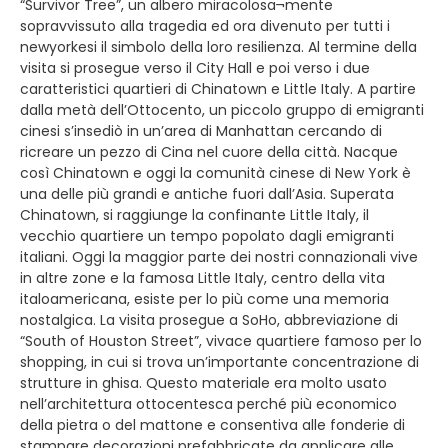
“Survivor Tree”, un albero miracolosa¬mente
sopravvissuto alla tragedia ed ora divenuto per tutti i
newyorkesi il simbolo della loro resilienza. Al termine della
visita si prosegue verso il City Hall e poi verso i due
caratteristici quartieri di Chinatown e Little Italy. A partire
dalla metà dell’Ottocento, un piccolo gruppo di emigranti
cinesi s’insediò in un’area di Manhattan cercando di
ricreare un pezzo di Cina nel cuore della città. Nacque
così Chinatown e oggi la comunità cinese di New York è
una delle più grandi e antiche fuori dall’Asia. Superata
Chinatown, si raggiunge la confinante Little Italy, il
vecchio quartiere un tempo popolato dagli emigranti
italiani. Oggi la maggior parte dei nostri connazionali vive
in altre zone e la famosa Little Italy, centro della vita
italoamericana, esiste per lo più come una memoria
nostalgica. La visita prosegue a SoHo, abbreviazione di
“South of Houston Street”, vivace quartiere famoso per lo
shopping, in cui si trova un’importante concentrazione di
strutture in ghisa. Questo materiale era molto usato
nell’architettura ottocentesca perché più economico
della pietra o del mattone e consentiva alle fonderie di
stampare decorazioni prefabbricate da applicare alle