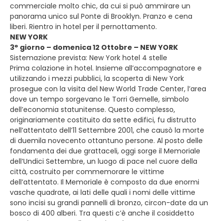
commerciale molto chic, da cui si può ammirare un
panorama unico sul Ponte di Brooklyn. Pranzo e cena
liberi. Rientro in hotel per il pernottamento.
NEW YORK
3° giorno – domenica 12 Ottobre – NEW YORK
Sistemazione prevista: New York hotel 4 stelle
Prima colazione in hotel. Insieme all’accompagnatore e
utilizzando i mezzi pubblici, la scoperta di New York
prosegue con la visita del New World Trade Center, l’area
dove un tempo sorgevano le Torri Gemelle, simbolo
dell’economia statunitense. Questo complesso,
originariamente costituito da sette edifici, fu distrutto
nell’attentato dell’11 Settembre 2001, che causò la morte
di duemila novecento ottantuno persone. Al posto delle
fondamenta dei due grattaceli, oggi sorge il Memoriale
dell’Undici Settembre, un luogo di pace nel cuore della
città, costruito per commemorare le vittime
dell’attentato. Il Memoriale è composto da due enormi
vasche quadrate, ai lati delle quali i nomi delle vittime
sono incisi su grandi pannelli di bronzo, circon-date da un
bosco di 400 alberi. Tra questi c’è anche il cosiddetto