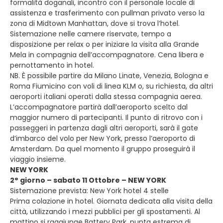
formalità doganali, incontro con il personale locale di
assistenza e trasferimento con pullman privato verso la
zona di Midtown Manhattan, dove si trova l’hotel.
Sistemazione nelle camere riservate, tempo a
disposizione per relax o per iniziare la visita alla Grande
Mela in compagnia dell’accompagnatore. Cena libera e
pernottamento in hotel.
NB. È possibile partire da Milano Linate, Venezia, Bologna e
Roma Fiumicino con voli di linea KLM o, su richiesta, da altri
aeroporti italiani operati dalla stessa compagnia aerea.
L’accompagnatore partirà dall’aeroporto scelto dal
maggior numero di partecipanti. Il punto di ritrovo con i
passeggeri in partenza dagli altri aeroporti, sarà il gate
d’imbarco del volo per New York, presso l’aeroporto di
Amsterdam. Da quel momento il gruppo proseguirà il
viaggio insieme.
NEW YORK
2° giorno – sabato 11 Ottobre – NEW YORK
Sistemazione prevista: New York hotel 4 stelle
Prima colazione in hotel. Giornata dedicata alla visita della
città, utilizzando i mezzi pubblici per gli spostamenti. Al
mattino si raggiunge Battery Park, punta estrema di