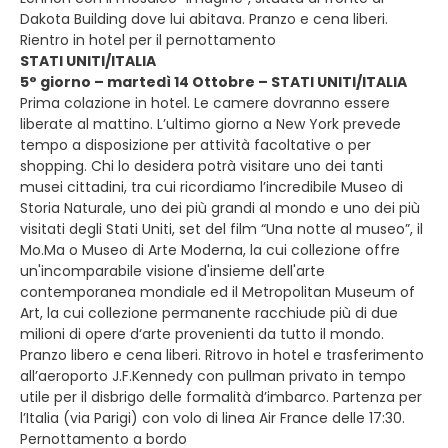
Dakota Building dove lui abitava. Pranzo e cena liberi.
Rientro in hotel per il pernottamento
STATI UNITI/ITALIA
5° giorno – martedì 14 Ottobre – STATI UNITI/ITALIA
Prima colazione in hotel. Le camere dovranno essere
liberate al mattino. L’ultimo giorno a New York prevede
tempo a disposizione per attività facoltative o per
shopping. Chi lo desidera potrà visitare uno dei tanti
musei cittadini, tra cui ricordiamo l’incredibile Museo di
Storia Naturale, uno dei più grandi al mondo e uno dei più
visitati degli Stati Uniti, set del film “Una notte al museo”, il
Mo.Ma o Museo di Arte Moderna, la cui collezione offre
un'incomparabile visione d'insieme dell'arte
contemporanea mondiale ed il Metropolitan Museum of
Art, la cui collezione permanente racchiude più di due
milioni di opere d‘arte provenienti da tutto il mondo.
Pranzo libero e cena liberi. Ritrovo in hotel e trasferimento
all’aeroporto J.F.Kennedy con pullman privato in tempo
utile per il disbrigo delle formalità d’imbarco. Partenza per
l’Italia (via Parigi) con volo di linea Air France delle 17:30.
Pernottamento a bordo