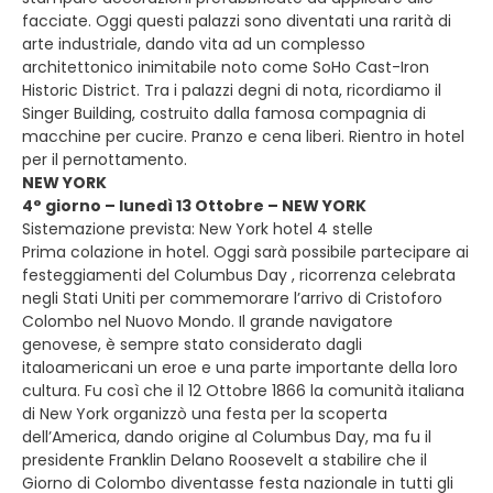
facciate. Oggi questi palazzi sono diventati una rarità di
arte industriale, dando vita ad un complesso
architettonico inimitabile noto come SoHo Cast-Iron
Historic District. Tra i palazzi degni di nota, ricordiamo il
Singer Building, costruito dalla famosa compagnia di
macchine per cucire. Pranzo e cena liberi. Rientro in hotel
per il pernottamento.
NEW YORK
4° giorno – lunedì 13 Ottobre – NEW YORK
Sistemazione prevista: New York hotel 4 stelle
Prima colazione in hotel. Oggi sarà possibile partecipare ai
festeggiamenti del Columbus Day , ricorrenza celebrata
negli Stati Uniti per commemorare l’arrivo di Cristoforo
Colombo nel Nuovo Mondo. Il grande navigatore
genovese, è sempre stato considerato dagli
italoamericani un eroe e una parte importante della loro
cultura. Fu così che il 12 Ottobre 1866 la comunità italiana
di New York organizzò una festa per la scoperta
dell’America, dando origine al Columbus Day, ma fu il
presidente Franklin Delano Roosevelt a stabilire che il
Giorno di Colombo diventasse festa nazionale in tutti gli