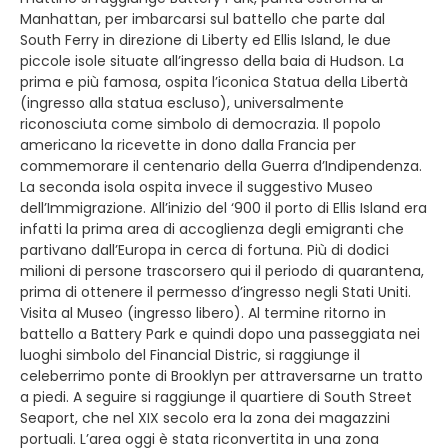
Manhattan, per imbarcarsi sul battello che parte dal
South Ferry in direzione di Liberty ed Ellis Island, le due
piccole isole situate all’ingresso della baia di Hudson. La
prima e più famosa, ospita l’iconica Statua della Libertà
(ingresso alla statua escluso), universalmente
riconosciuta come simbolo di democrazia. Il popolo
americano la ricevette in dono dalla Francia per
commemorare il centenario della Guerra d’Indipendenza.
La seconda isola ospita invece il suggestivo Museo
dell’Immigrazione. All’inizio del ‘900 il porto di Ellis Island era
infatti la prima area di accoglienza degli emigranti che
partivano dall’Europa in cerca di fortuna. Più di dodici
milioni di persone trascorsero qui il periodo di quarantena,
prima di ottenere il permesso d’ingresso negli Stati Uniti.
Visita al Museo (ingresso libero). Al termine ritorno in
battello a Battery Park e quindi dopo una passeggiata nei
luoghi simbolo del Financial Distric, si raggiunge il
celeberrimo ponte di Brooklyn per attraversarne un tratto
a piedi. A seguire si raggiunge il quartiere di South Street
Seaport, che nel XIX secolo era la zona dei magazzini
portuali. L’area oggi è stata riconvertita in una zona