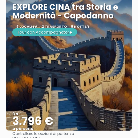
EXPLORE CINA tra Storia e
Modernità - Capodanno
3 LOCALITÀ
2 TRASPORTO
8 NOTTE/I
Tour con Accompagnatore
Da
3.796 €
a persona
Controllare le opzioni di partenza
Vedere