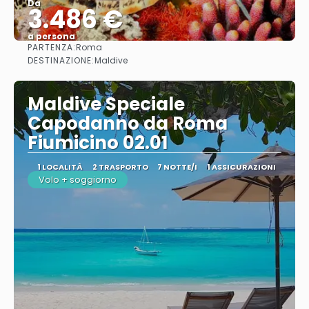
Da
3.486 €
a persona
PARTENZA:
Roma
Vedere
DESTINAZIONE:
Maldive
Maldive Speciale
Capodanno da Roma
Fiumicino 02.01
1 LOCALITÀ
2 TRASPORTO
7 NOTTE/I
1 ASSICURAZIONI
Volo + soggiorno