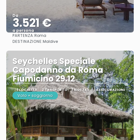
Da
3.521 €
a persona
PARTENZA:
Roma
Vedere
DESTINAZIONE:
Maldive
Seychelles Speciale
Capodanno da Roma
Fiumicino 29.12
1 LOCALITÀ
2 TRASPORTO
7 NOTTE/I
1 ASSICURAZIONI
Volo + soggiorno