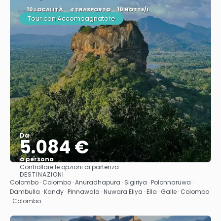
10 LOCALITÀ
4 TRASPORTO
10 NOTTE/I
Tour con Accompagnatore
Da
5.084 €
a persona
Controllare le opzioni di partenza
Vedere
DESTINAZIONI
Colombo · Colombo · Anuradhapura · Sigiriya · Polonnaruwa ·
Dambulla · Kandy · Pinnawala · Nuwara Eliya · Ella · Galle · Colombo
· Colombo