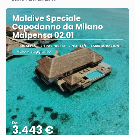
Maldive Speciale
Capodanno da Milano
Malpensa 02.01
1 LOCALITÀ
2 TRASPORTO
7 NOTTE/I
1 ASSICURAZIONI
Volo + soggiorno
Da
3.443 €