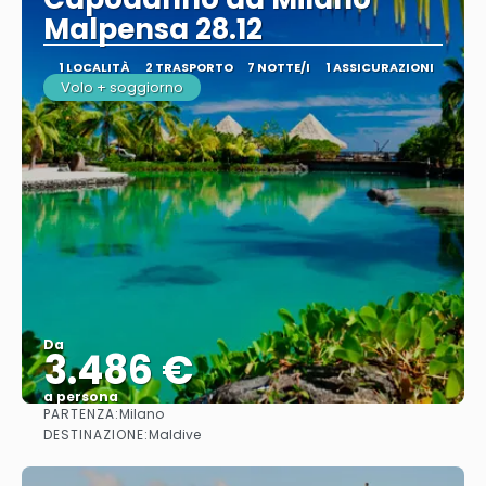
Malpensa 28.12
1 LOCALITÀ
2 TRASPORTO
7 NOTTE/I
1 ASSICURAZIONI
Volo + soggiorno
Da
3.486 €
a persona
PARTENZA:
Milano
Vedere
DESTINAZIONE:
Maldive