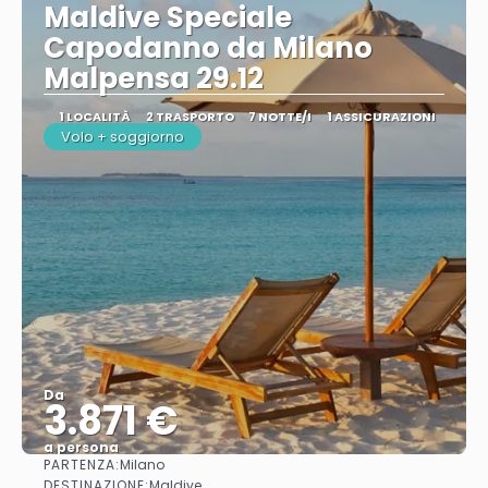
Maldive Speciale
Capodanno da Milano
Malpensa 29.12
1 LOCALITÀ
2 TRASPORTO
7 NOTTE/I
1 ASSICURAZIONI
Volo + soggiorno
Da
3.871 €
a persona
PARTENZA:
Milano
Vedere
DESTINAZIONE:
Maldive