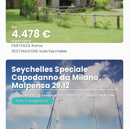
Da
4.478 €
a persona
PARTENZA:
Roma
Vedere
DESTINAZIONE:
Isole Seychelles
Seychelles Speciale
Capodanno da Milano
Malpensa 29.12
1 LOCALITÀ
2 TRASPORTO
7 NOTTE/I
1 ASSICURAZIONI
Volo + soggiorno