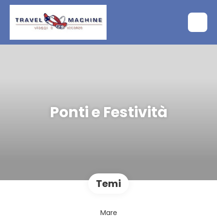
Ponti e Festività
Temi
Mare