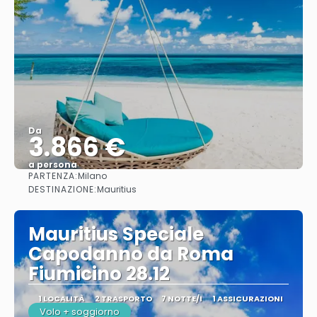
Da
3.866 €
a persona
PARTENZA:
Milano
Vedere
DESTINAZIONE:
Mauritius
Mauritius Speciale
Capodanno da Roma
Fiumicino 28.12
1 LOCALITÀ
2 TRASPORTO
7 NOTTE/I
1 ASSICURAZIONI
Volo + soggiorno