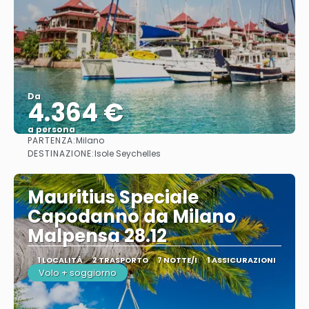
Da
4.364 €
a persona
PARTENZA:
Milano
Vedere
DESTINAZIONE:
Isole Seychelles
Mauritius Speciale
Capodanno da Milano
Malpensa 28.12
1 LOCALITÀ
2 TRASPORTO
7 NOTTE/I
1 ASSICURAZIONI
Volo + soggiorno