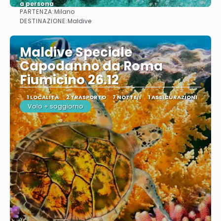
a persona
PARTENZA:
Milano
Vedere
DESTINAZIONE:
Maldive
Maldive Speciale
Capodanno da Roma
Fiumicino 26.12
1 LOCALITÀ
2 TRASPORTO
7 NOTTE/I
1 ASSICURAZIONI
Volo + soggiorno