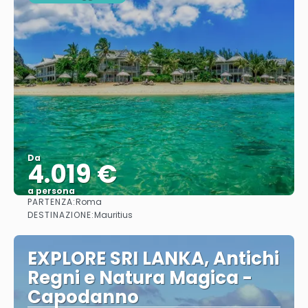
Da
4.019 €
a persona
PARTENZA:
Roma
Vedere
DESTINAZIONE:
Mauritius
EXPLORE SRI LANKA, Antichi
Regni e Natura Magica -
Capodanno