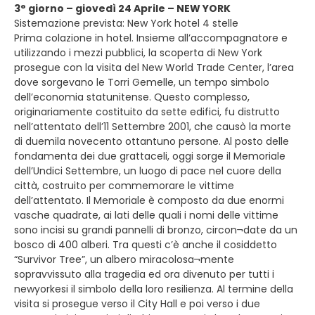
3° giorno – giovedì 24 Aprile – NEW YORK
Sistemazione prevista: New York hotel 4 stelle
Prima colazione in hotel. Insieme all’accompagnatore e
utilizzando i mezzi pubblici, la scoperta di New York
prosegue con la visita del New World Trade Center, l’area
dove sorgevano le Torri Gemelle, un tempo simbolo
dell’economia statunitense. Questo complesso,
originariamente costituito da sette edifici, fu distrutto
nell’attentato dell’11 Settembre 2001, che causò la morte
di duemila novecento ottantuno persone. Al posto delle
fondamenta dei due grattaceli, oggi sorge il Memoriale
dell’Undici Settembre, un luogo di pace nel cuore della
città, costruito per commemorare le vittime
dell’attentato. Il Memoriale è composto da due enormi
vasche quadrate, ai lati delle quali i nomi delle vittime
sono incisi su grandi pannelli di bronzo, circon¬date da un
bosco di 400 alberi. Tra questi c’è anche il cosiddetto
“Survivor Tree”, un albero miracolosa¬mente
sopravvissuto alla tragedia ed ora divenuto per tutti i
newyorkesi il simbolo della loro resilienza. Al termine della
visita si prosegue verso il City Hall e poi verso i due