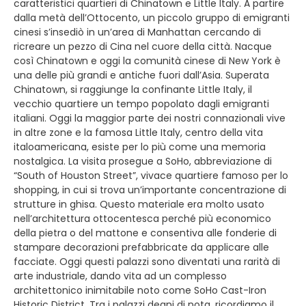
caratteristici quartieri di Chinatown e Little Italy. A partire
dalla metà dell’Ottocento, un piccolo gruppo di emigranti
cinesi s’insediò in un’area di Manhattan cercando di
ricreare un pezzo di Cina nel cuore della città. Nacque
così Chinatown e oggi la comunità cinese di New York è
una delle più grandi e antiche fuori dall’Asia. Superata
Chinatown, si raggiunge la confinante Little Italy, il
vecchio quartiere un tempo popolato dagli emigranti
italiani. Oggi la maggior parte dei nostri connazionali vive
in altre zone e la famosa Little Italy, centro della vita
italoamericana, esiste per lo più come una memoria
nostalgica. La visita prosegue a SoHo, abbreviazione di
“South of Houston Street”, vivace quartiere famoso per lo
shopping, in cui si trova un’importante concentrazione di
strutture in ghisa. Questo materiale era molto usato
nell’architettura ottocentesca perché più economico
della pietra o del mattone e consentiva alle fonderie di
stampare decorazioni prefabbricate da applicare alle
facciate. Oggi questi palazzi sono diventati una rarità di
arte industriale, dando vita ad un complesso
architettonico inimitabile noto come SoHo Cast-Iron
Historic District. Tra i palazzi degni di nota, ricordiamo il