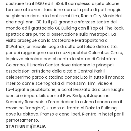
costruire tra il 1930 ed il 1939. Il complesso ospita alcune
famose attrazioni turistiche come la pista di pattinaggio
su ghiaccio ripresa in tantissimi film, Radio City Music Hall
che negli anni ’30 fu il più grande e sfarzoso teatro del
mondo ed il grattacielo GE Building con il Top of The Rock,
spettacolare punto di osservazione sulla metropoli. La
visita prosegue con la Cattedrale Metropolitana di
St.Patrick, principale luogo di culto cattolico della città,
per poi raggiungere con i mezzi pubblici Columbus Circle,
la piazza circolare con al centro la statua di Cristoforo
Colombo, il Lincoln Center dove risiedono le principali
associazioni artistiche della città e Central Park il
celeberrimo parco cittadino conosciuto in tutto il mondo:
inserito come scenografia di moltissimi film, video e
fo¬tografie pubblicitarie, è caratterizzato da alcuni luoghi
iconici e imperdibili, come il Bow Bridge, il Jaqueline
Kennedy Reservoir e l’area dedicata a John Lennon con il
mosaico “Imagine”, situata di fronte al Dakota Building
dove lui abitava. Pranzo e cena liberi. Rientro in hotel per il
pernottamento.
STATI UNITI/ITALIA