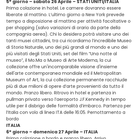
5° giorno – sabato 26 Aprile – STATI UNITI/ITALIA
Prima colazione in hotel. Le camere dovranno essere
liberate al mattino. L’ultimo giorno a New York prevede
tempo a disposizione al mattino per attività facoltative o
per shopping (salvo variazioni di orario da parte della
compagnia aerea). Chi lo desidera potrà visitare uno dei
tanti musei cittadini, tra cui ricordiamo l’incredibile Museo
di Storia Naturale, uno dei più grandi al mondo e uno dei
più visitati degli Stati Uniti, set del film “Una notte al
museo”, il Mo.Ma o Museo di Arte Moderna, la cui
collezione offre un'incomparabile visione d'insieme
dell'arte contemporanea mondiale ed il Metropolitan
Museum of Art, la cui collezione permanente racchiude
più di due milioni di opere d‘arte provenienti da tutto il
mondo. Pranzo libero. Ritrovo in hotel e partenza in
pullman privato verso l’aeroporto J.F.Kennedy in tempo
utile per il disbrigo delle formalità d’imbarco. Partenza per
l’Italia con volo di linea ITA delle 16:05. Pernottamento a
bordo
ITALIA
6° giorno – domenica 27 Aprile – ITALIA
Prima colazione a bordo e pranzo libero. Arrivo