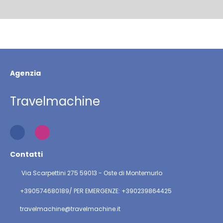
Agenzia
Travelmachine
Contatti
Via Scarpettini 275 59013 - Oste di Montemurlo
+390574680189/ PER EMERGENZE: +390239864425
travelmachine@travelmachine.it