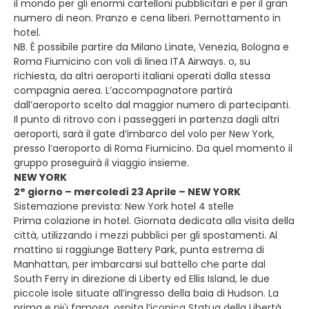
il mondo per gli enormi cartelloni pubblicitari e per il gran
numero di neon. Pranzo e cena liberi. Pernottamento in
hotel.
NB. È possibile partire da Milano Linate, Venezia, Bologna e
Roma Fiumicino con voli di linea ITA Airways. o, su
richiesta, da altri aeroporti italiani operati dalla stessa
compagnia aerea. L’accompagnatore partirà
dall’aeroporto scelto dal maggior numero di partecipanti.
Il punto di ritrovo con i passeggeri in partenza dagli altri
aeroporti, sarà il gate d’imbarco del volo per New York,
presso l’aeroporto di Roma Fiumicino. Da quel momento il
gruppo proseguirà il viaggio insieme.
NEW YORK
2° giorno – mercoledì 23 Aprile – NEW YORK
Sistemazione prevista: New York hotel 4 stelle
Prima colazione in hotel. Giornata dedicata alla visita della
città, utilizzando i mezzi pubblici per gli spostamenti. Al
mattino si raggiunge Battery Park, punta estrema di
Manhattan, per imbarcarsi sul battello che parte dal
South Ferry in direzione di Liberty ed Ellis Island, le due
piccole isole situate all’ingresso della baia di Hudson. La
prima e più famosa, ospita l’iconica Statua della Libertà