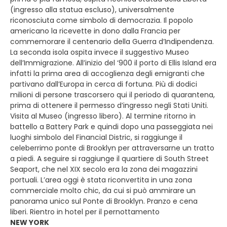
(ingresso alla statua escluso), universalmente
riconosciuta come simbolo di democrazia. Il popolo
americano la ricevette in dono dalla Francia per
commemorare il centenario della Guerra d’Indipendenza.
La seconda isola ospita invece il suggestivo Museo
dell’Immigrazione. All’inizio del ‘900 il porto di Ellis Island era
infatti la prima area di accoglienza degli emigranti che
partivano dall’Europa in cerca di fortuna. Più di dodici
milioni di persone trascorsero qui il periodo di quarantena,
prima di ottenere il permesso d’ingresso negli Stati Uniti.
Visita al Museo (ingresso libero). Al termine ritorno in
battello a Battery Park e quindi dopo una passeggiata nei
luoghi simbolo del Financial Distric, si raggiunge il
celeberrimo ponte di Brooklyn per attraversarne un tratto
a piedi. A seguire si raggiunge il quartiere di South Street
Seaport, che nel XIX secolo era la zona dei magazzini
portuali. L’area oggi è stata riconvertita in una zona
commerciale molto chic, da cui si può ammirare un
panorama unico sul Ponte di Brooklyn. Pranzo e cena
liberi. Rientro in hotel per il pernottamento
NEW YORK