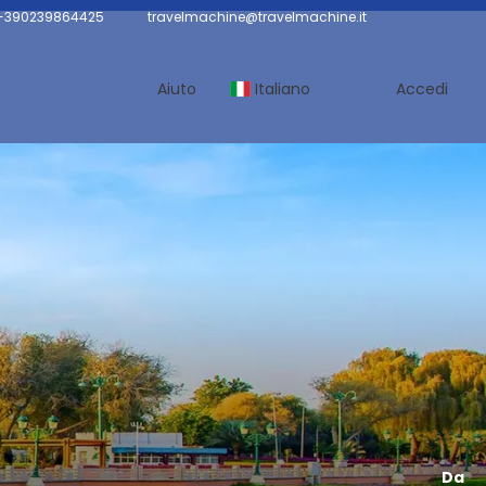
 +390239864425
travelmachine@travelmachine.it
Aiuto
Italiano
Accedi
Da