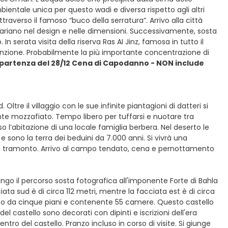
entale unica per questo wadi e diversa rispetto agli altri
traverso il famoso “buco della serratura”. Arrivo alla città
e variano nel design e nelle dimensioni. Successivamente, sosta
n serata visita della riserva Ras AI Jinz, famosa in tutto il
tinzione. Probabilmente la più importante concentrazione di
 partenza del 28/12 Cena di Capodanno - NON include
Oltre il villaggio con le sue infinite piantagioni di datteri si
te mozzafiato. Tempo libero per tuffarsi e nuotare tra
sso l’abitazione di una locale famiglia berbera. Nel deserto le
 sono la terra dei beduini da 7.000 anni. Si vivrà una
le tramonto. Arrivo al campo tendato, cena e pernottamento
go il percorso sosta fotografica all'imponente Forte di Bahla
iata sud è di circa 112 metri, mentre la facciata est è di circa
posto da cinque piani e contenente 55 camere. Questo castello
 del castello sono decorati con dipinti e iscrizioni dell'era
ntro del castello. Pranzo incluso in corso di visite. Si giunge