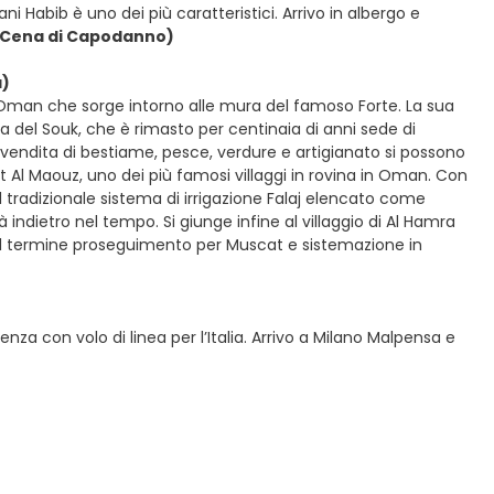
ani Habib è uno dei più caratteristici. Arrivo in albergo e
12 Cena di Capodanno)
a)
ll'Oman che sorge intorno alle mura del famoso Forte. La sua
a del Souk, che è rimasto per centinaia di anni sede di
, vendita di bestiame, pesce, verdure e artigianato si possono
kat Al Maouz, uno dei più famosi villaggi in rovina in Oman. Con
il tradizionale sistema di irrigazione Falaj elencato come
ndietro nel tempo. Si giunge infine al villaggio di Al Hamra
. Al termine proseguimento per Muscat e sistemazione in
nza con volo di linea per l’Italia. Arrivo a Milano Malpensa e