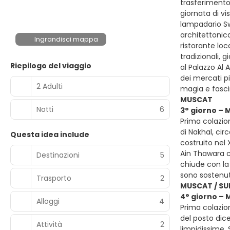
trasferimento
giornata di v
lampadario Sw
architettonica
Ingrandisci mappa
ristorante loc
tradizionali, 
Riepilogo del viaggio
al Palazzo Al A
dei mercati pi
2 Adulti
magia e fasci
MUSCAT
Notti
6
3° giorno – 
Prima colazion
di Nakhal, ci
Questa idea include
costruito nel
Ain Thawara ch
Destinazioni
5
chiude con la v
sono sostenut
Trasporto
2
MUSCAT / SU
4° giorno – 
Alloggi
4
Prima colazio
del posto dic
Attività
2
limpidissime.