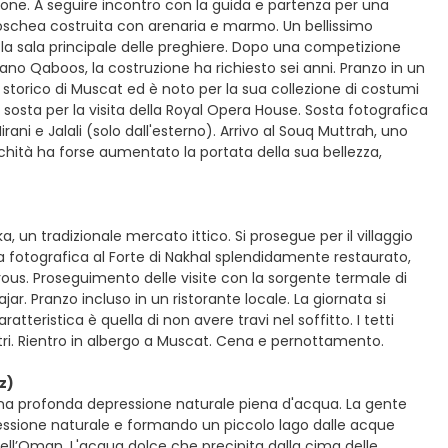
one. A seguire incontro con la guida e partenza per una
 Moschea costruita con arenaria e marmo. Un bellissimo
 sala principale delle preghiere. Dopo una competizione
ano Qaboos, la costruzione ha richiesto sei anni. Pranzo in un
ro storico di Muscat ed è noto per la sua collezione di costumi
con sosta per la visita della Royal Opera House. Sosta fotografica
Mirani e Jalali (solo dall'esterno). Arrivo al Souq Muttrah, uno
ichità ha forse aumentato la portata della sua bellezza,
, un tradizionale mercato ittico. Si prosegue per il villaggio
a fotografica al Forte di Nakhal splendidamente restaurato,
ous. Proseguimento delle visite con la sorgente termale di
jar. Pranzo incluso in un ristorante locale. La giornata si
ratteristica è quella di non avere travi nel soffitto. I tetti
tri. Rientro in albergo a Muscat. Cena e pernottamento.
z)
 una profonda depressione naturale piena d'acqua. La gente
ssione naturale e formando un piccolo lago dalle acque
ell’Oman. L'acqua dolce che precipita dalla cima delle