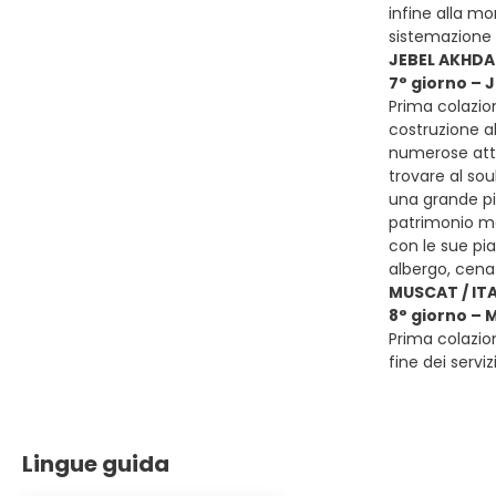
infine alla mo
sistemazione
JEBEL AKHDA
7° giorno – 
Prima colazion
costruzione ab
numerose attiv
trovare al sou
una grande pia
patrimonio mon
con le sue pi
albergo, cen
MUSCAT / ITA
8° giorno – 
Prima colazion
fine dei serviz
Lingue guida