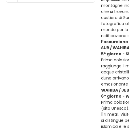
montagne inco
che si trovano
costiera di Su
fotografica al
mondo per la 
nidificazione
l’escursione 
SUR / WAHIB
5° giorno - 
Prima colazion
raggiunge il 
acque cristall
dune arrivano 
emozionante a
WAHIBA / JE
6° giorno - 
Prima colazio
(sito Unesco).
114 metri. Vi
si distingue pe
islamica e le 