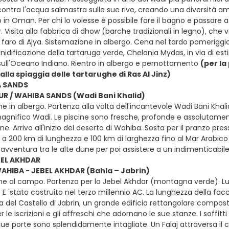
ntra l'acqua salmastra sulle sue rive, creando una diversità ambi
 in Oman. Per chi lo volesse è possibile fare il bagno e passare at
r. Visita alla fabbrica di dhow (barche tradizionali in legno), ch
 faro di Ajya. Sistemazione in albergo. Cena nel tardo pomeriggio. I
nidificazione della tartaruga verde, Chelonia Mydas, in via di es
 sull'Oceano Indiano. Rientro in albergo e pernottamento
(per la
alla spiaggia delle tartarughe di Ras Al Jinz)
A SANDS
SUR / WAHIBA SANDS (Wadi Bani Khalid)
e in albergo. Partenza alla volta dell'incantevole Wadi Bani Khalid. 
magnifico Wadi. Le piscine sono fresche, profonde e assolutamen
ine. Arrivo all'inizio del deserto di Wahiba. Sosta per il pranzo pre
a 200 km di lunghezza e 100 km di larghezza fino al Mar Arabico e
vventura tra le alte dune per poi assistere a un indimenticabi
BEL AKHDAR
WAHIBA - JEBEL AKHDAR (Bahla – Jabrin)
ne al campo. Partenza per lo Jebel Akhdar (montagna verde). Lun
 E 'stato costruito nel terzo millennio AC. La lunghezza della facc
sita del Castello di Jabrin, un grande edificio rettangolare com
r le iscrizioni e gli affreschi che adornano le sue stanze. I soffitti
sue porte sono splendidamente intagliate. Un Falaj attraversa il ce