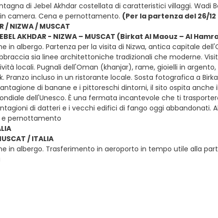
ntagna di Jebel Akhdar costellata di caratteristici villaggi. Wadi B
 in camera. Cena e pernottamento.
(Per la partenza del 26/
R / NIZWA / MUSCAT
JEBEL AKHDAR - NIZWA – MUSCAT (Birkat Al Maouz – Al Hamr
e in albergo. Partenza per la visita di Nizwa, antica capitale de
braccia sia linee architettoniche tradizionali che moderne. Visit
ità locali. Pugnali dell'Oman (khanjar), rame, gioielli in argento
k. Pranzo incluso in un ristorante locale. Sosta fotografica a Bir
ntagione di banane e i pittoreschi dintorni, il sito ospita anche 
diale dell'Unesco. È una fermata incantevole che ti trasporterà i
antagioni di datteri e i vecchi edifici di fango oggi abbandonati
a e pernottamento
LIA
MUSCAT / ITALIA
e in albergo. Trasferimento in aeroporto in tempo utile alla parte
i