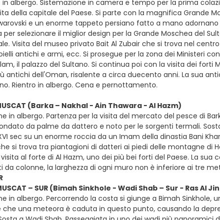
 in albergo. Sistemazione in camera e tempo per la prima colazi
isita della capitale del Paese. Si parte con la magnifica Grande
arovski e un enorme tappeto persiano fatto a mano adornano la
 per selezionare il miglior design per la Grande Moschea del Sult
ale. Visita del museo privato Bait Al Zubair che si trova nel cent
gioielli antichi e armi, ecc. Si prosegue per la zona dei Ministeri 
lam, il palazzo del Sultano. Si continua poi con la visita dei forti 
ù antichi dell'Oman, risalente a circa duecento anni. La sua ant
no. Rientro in albergo. Cena e pernottamento.
MUSCAT (Barka – Nakhal - Ain Thawara - Al Hazm)
e in albergo. Partenza per la visita del mercato del pesce di Barka
rcondato da palme da dattero e noto per le sorgenti termali. Sost
 XVI sec su un enorme roccia da un Imam della dinastia Bani Khar
e si trova tra piantagioni di datteri ai piedi delle montagne di Ha
isita al forte di Al Hazm, uno dei più bei forti del Paese. La sua ca
i da colonne, la larghezza di ogni muro non è inferiore ai tre me
R
MUSCAT – SUR (Bimah Sinkhole - Wadi Shab – Sur - Ras Al Jin
ne in albergo. Percorrendo la costa si giunge a Bimah Sinkhole,
e che una meteora è caduta in questo punto, causando la depre
 Sosta a Wadi Shab. Passeggiata in uno dei wadi più panoramici d