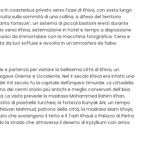
a in coasterbus privato verso l’oasi di Khiva, con sosta lungo
ruita sulla sommità di una collina, a difesa del territorio
uanta fortezze”, un sistema di piccoli bastioni eretti durante
io verso Khiva, sistemazione in hotel e tempo a disposizione
corci unici da immortalare con la macchina fotografica. Cena e
ta da luci soffuse e avvolta in un’atmosfera da fiaba.
e e partenza per visitare la bellissima città di Khiva, un
llegava Oriente e Occidente. Nel X secolo Khiva era infatti una
 del XVI secolo fu la capitale dell'impero timuride. La cittadella
 dei centri storici più antichi e meglio conservati dell’Asia
anità. La visita prevede la madrasa Mohammed Rahim Khan,
estito di piastrelle turchesi, la fortezza Kunyak Ark, un tempo
akhlavan Mahmud, patrono della città, la madrasa Islam Khoja,
to che sostengono il tetto e il Tash Khauli o Palazzo di Pietra.
 la strada che attraversa il deserto di Kyzylkum con arrivo