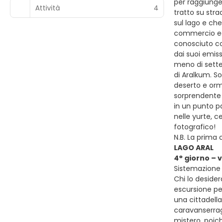
per raggiunger
Attività
4
tratto su str
sul lago e ch
commercio ed e
conosciuto co
dai suoi emiss
meno di sette
di Aralkum. So
deserto e orma
sorprendente 
in un punto p
nelle yurte, 
fotografico!
N.B. La prima
LAGO ARAL
4° giorno – 
Sistemazione
Chi lo deside
escursione pe
una cittadell
caravanserrag
mistero, poich