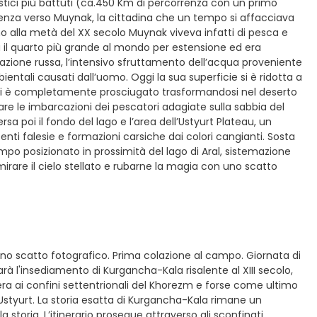
uristici più battuti (ca.450 Km di percorrenza con un primo
rtenza verso Muynak, la cittadina che un tempo si affacciava
no alla metà del XX secolo Muynak viveva infatti di pesca e
ra il quarto più grande al mondo per estensione ed era
zione russa, l’intensivo sfruttamento dell’acqua proveniente
bientali causati dall’uomo. Oggi la sua superficie si è ridotta a
o si è completamente prosciugato trasformandosi nel deserto
fare le imbarcazioni dei pescatori adagiate sulla sabbia del
sa poi il fondo del lago e l’area dell’Ustyurt Plateau, un
ti falesie e formazioni carsiche dai colori cangianti. Sosta
po posizionato in prossimità del lago di Aral, sistemazione
rare il cielo stellato e rubarne la magia con uno scatto
uno scatto fotografico. Prima colazione al campo. Giornata di
à l'insediamento di Kurgancha-Kala risalente al XIII secolo,
ra ai confini settentrionali del Khorezm e forse come ultimo
Ustyurt. La storia esatta di Kurgancha-Kala rimane un
storia. L’itinerario prosegue attraverso gli sconfinati