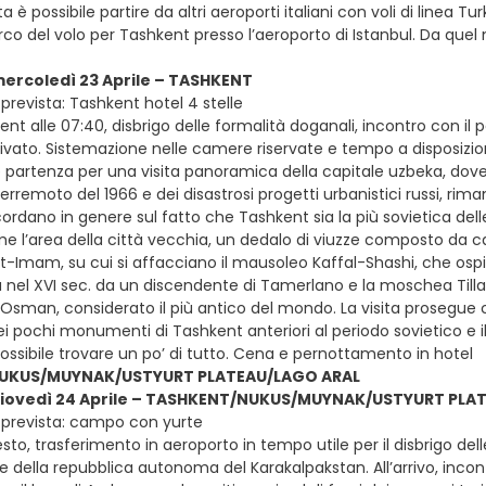
ta è possibile partire da altri aeroporti italiani con voli di linea Tur
rco del volo per Tashkent presso l’aeroporto di Istanbul. Da quel
mercoledì 23 Aprile – TASHKENT
prevista: Tashkent hotel 4 stelle
ent alle 07:40, disbrigo delle formalità doganali, incontro con il
ivato. Sistemazione nelle camere riservate e tempo a disposizione
e partenza per una visita panoramica della capitale uzbeka, dov
erremoto del 1966 e dei disastrosi progetti urbanistici russi, rim
cordano in genere sul fatto che Tashkent sia la più sovietica delle
me l’area della città vecchia, un dedalo di viuzze composto da
st-Imam, su cui si affacciano il mausoleo Kaffal-Shashi, che ospi
 nel XVI sec. da un discendente di Tamerlano e la moschea Tilla
 Osman, considerato il più antico del mondo. La visita prosegu
ei pochi monumenti di Tashkent anteriori al periodo sovietico e 
ossibile trovare un po’ di tutto. Cena e pernottamento in hotel
UKUS/MUYNAK/USTYURT PLATEAU/LAGO ARAL
 giovedì 24 Aprile – TASHKENT/NUKUS/MUYNAK/USTYURT PLA
 prevista: campo con yurte
sto, trasferimento in aeroporto in tempo utile per il disbrigo del
e della repubblica autonoma del Karakalpakstan. All’arrivo, incont