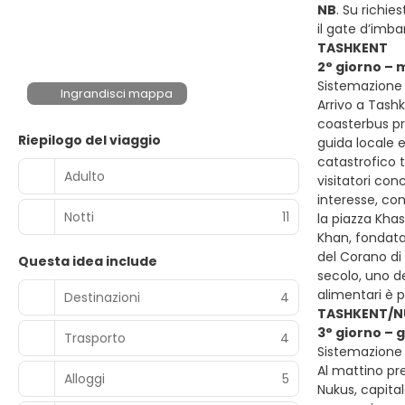
NB
. Su richies
il gate d’imba
TASHKENT
2° giorno – 
Sistemazione 
Ingrandisci mappa
Arrivo a Tashk
coasterbus pr
Riepilogo del viaggio
guida locale 
catastrofico t
Adulto
visitatori con
interesse, co
Notti
11
la piazza Kha
Khan, fondata
del Corano di
Questa idea include
secolo, uno d
alimentari è p
Destinazioni
4
TASHKENT/N
3° giorno –
Trasporto
4
Sistemazione
Al mattino pre
Alloggi
5
Nukus, capital