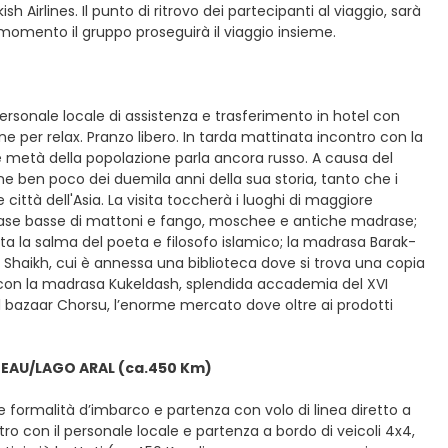
kish Airlines. Il punto di ritrovo dei partecipanti al viaggio, sarà
 momento il gruppo proseguirà il viaggio insieme.
 personale locale di assistenza e trasferimento in hotel con
 per relax. Pranzo libero. In tarda mattinata incontro con la
e metà della popolazione parla ancora russo. A causa del
ane ben poco dei duemila anni della sua storia, tanto che i
 città dell'Asia. La visita toccherà i luoghi di maggiore
 case basse di mattoni e fango, moschee e antiche madrase;
ta la salma del poeta e filosofo islamico; la madrasa Barak-
 Shaikh, cui è annessa una biblioteca dove si trova una copia
e con la madrasa Kukeldash, splendida accademia del XVI
il bazaar Chorsu, l’enorme mercato dove oltre ai prodotti
TEAU/LAGO ARAL (ca.450 Km)
le formalità d’imbarco e partenza con volo di linea diretto a
ro con il personale locale e partenza a bordo di veicoli 4x4,