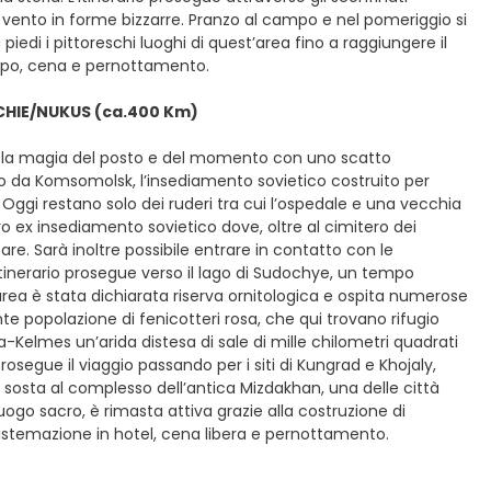
 vento in forme bizzarre. Pranzo al campo e nel pomeriggio si
di i pittoreschi luoghi di quest’area fino a raggiungere il
campo, cena e pernottamento.
CHIE/NUKUS (ca.400 Km)
ire la magia del posto e del momento con uno scatto
o da Komsomolsk, l’insediamento sovietico costruito per
a. Oggi restano solo dei ruderi tra cui l’ospedale e una vecchia
ro ex insediamento sovietico dove, oltre al cimitero dei
re. Sarà inoltre possibile entrare in contatto con le
itinerario prosegue verso il lago di Sudochye, un tempo
L’area è stata dichiarata riserva ornitologica e ospita numerose
tante popolazione di fenicotteri rosa, che qui trovano rifugio
-Kelmes un’arida distesa di sale di mille chilometri quadrati
rosegue il viaggio passando per i siti di Kungrad e Khojaly,
a sosta al complesso dell’antica Mizdakhan, una delle città
ogo sacro, è rimasta attiva grazie alla costruzione di
sistemazione in hotel, cena libera e pernottamento.