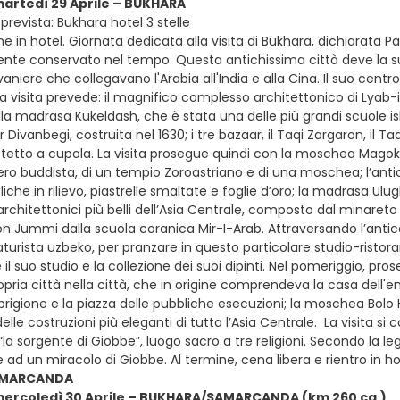
martedì 29 Aprile – BUKHARA
revista: Bukhara hotel 3 stelle
e in hotel. Giornata dedicata alla visita di Bukhara, dichiarata
te conservato nel tempo. Questa antichissima città deve la sua
vaniere che collegavano l'Arabia all'India e alla Cina. Il suo cent
La visita prevede: il magnifico complesso architettonico di Lyab-
 madrasa Kukeldash, che è stata una delle più grandi scuole islam
Divanbegi, costruita nel 1630; i tre bazaar, il Taqi Zargaron, il Ta
 tetto a cupola. La visita prosegue quindi con la moschea Magok-I
ro buddista, di un tempio Zoroastriano e di una moschea; l’an
iche in rilievo, piastrelle smaltate e foglie d’oro; la madrasa Ulu
architettonici più belli dell’Asia Centrale, composto dal minaret
 Jummi dalla scuola coranica Mir-I-Arab. Attraversando l’antico
aturista uzbeko, per pranzare in questo particolare studio-ristor
 il suo studio e la collezione dei suoi dipinti. Nel pomeriggio, pro
pria città nella città, che in origine comprendeva la casa dell'em
prigione e la piazza delle pubbliche esecuzioni; la moschea Bol
elle costruzioni più eleganti di tutta l’Asia Centrale. La visita
 sorgente di Giobbe”, luogo sacro a tre religioni. Secondo la leg
e ad un miracolo di Giobbe. Al termine, cena libera e rientro in h
AMARCANDA
 mercoledì 30 Aprile – BUKHARA/SAMARCANDA (km 260 ca.)