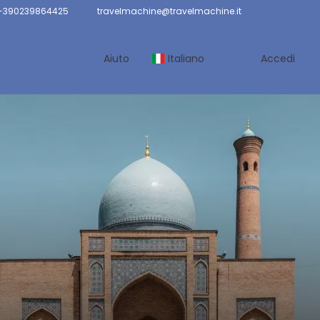
 +390239864425
travelmachine@travelmachine.it
Aiuto
Italiano
Accedi