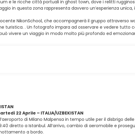
um e le ricche città portuali in ghost town, dove i relitti ruggin
aggio in questa zona rappresenta davvero un’esperienza unica, in 
docente NikonSchool, che accompagnerà il gruppo attraverso wor
e turistica. . Un fotografo impara ad osservare e vedere tutto co
si può vivere un viaggio in modo molto più profondo ed emoziona
KISTAN
martedì 22 Aprile – ITALIA/UZBEKISTAN
all’aeroporto di Milano Malpensa in tempo utile per il disbrigo del
19:40 diretto a Istanbul. All’arrivo, cambio di aeromobile e prosegui
rnottamento a bordo.