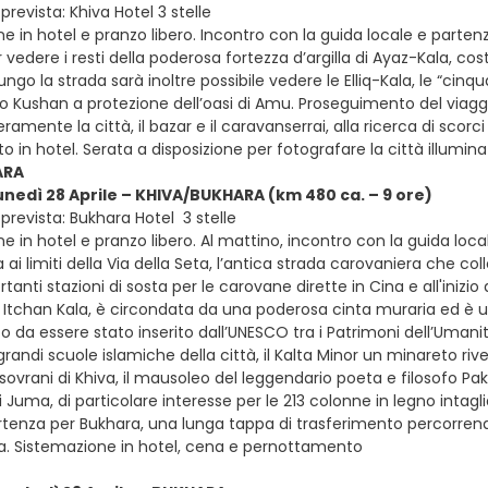
revista: Khiva Hotel 3 stelle
e in hotel e pranzo libero. Incontro con la guida locale e partenz
r vedere i resti della poderosa fortezza d’argilla di Ayaz-Kala, cost
ungo la strada sarà inoltre possibile vedere le Elliq-Kala, le “cinq
ro Kushan a protezione dell’oasi di Amu. Proseguimento del viagg
beramente la città, il bazar e il caravanserrai, alla ricerca di s
in hotel. Serata a disposizione per fotografare la città illumina
ARA
lunedì 28 Aprile – KHIVA/BUKHARA (km 480 ca. – 9 ore)
prevista: Bukhara Hotel 3 stelle
e in hotel e pranzo libero. Al mattino, incontro con la guida local
ai limiti della Via della Seta, l’antica strada carovaniera che co
rtanti stazioni di sosta per le carovane dirette in Cina e all'inizio
 Itchan Kala, è circondata da una poderosa cinta muraria ed è uno
to da essere stato inserito dall’UNESCO tra i Patrimoni dell’Um
grandi scuole islamiche della città, il Kalta Minor un minareto riv
 sovrani di Khiva, il mausoleo del leggendario poeta e filosofo P
Juma, di particolare interesse per le 213 colonne in legno intaglia
rtenza per Bukhara, una lunga tappa di trasferimento percorrendo
ta. Sistemazione in hotel, cena e pernottamento