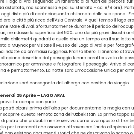
e il lago di Aral seguendo un itinerario al di fuori dei percorsi t
ada asfaltata, ma sconnessa e poi su sterrato - ca. 8/9 ore). Pa
e oggi dista più di centocinquanta chilometri dalle sue spone. Fi
ra la città più ricca dell’Asia Centrale. A quel tempo il lago e
me Mare di Aral. Sfortunatamente durante il periodo dell’occupa
ari, ne ridusse la superficie del 90%, uno dei più gravi disastri am
mila chilometri quadrati e quello che un tempo era il suo lett
sta a Muynak per visitare il Museo del Lago di Aral e per fotogra
i ridotte ad ammassi rugginosi. Pranzo libero. L’itinerario attraver
altopiano desertico dal paesaggio lunare caratterizzato da possen
anoramico per ammirare e fotografare il paesaggio. Arrivo al cam
cena e pernottamento. La notte sarà un’occasione unica per ammi
 colazione sarà consegnata dall’albergo con cestino da viaggio.
venerdì 25 Aprile – LAGO ARAL
 prevista: campo con yurte
ra potrà alzarsi prima dell’alba per documentarne la magia con 
r scoprire questa remota zona dell’Uzbekistan. La prima tappa sar
a di pietra che probabilmente serviva come avamposto di frontie
lio per i mercanti che osavano attraversare l'arido altopiano di 
é non esistono documenti storici che ne descrivano lo scopo o la 