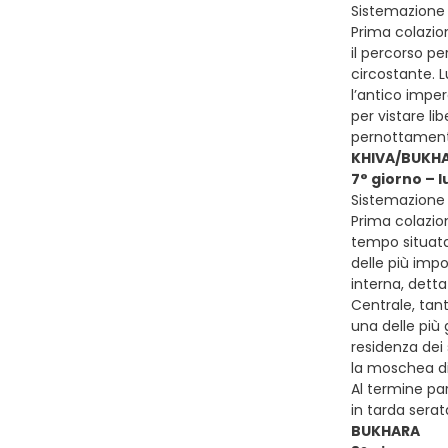
Sistemazione p
Prima colazion
il percorso pe
circostante. L
l’antico impe
per vistare li
pernottamento 
KHIVA/BUKH
7° giorno – 
Sistemazione 
Prima colazion
tempo situata 
delle più impo
interna, detta
Centrale, tan
una delle più 
residenza dei
la moschea di 
Al termine pa
in tarda sera
BUKHARA