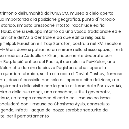
 Patrimonio dell’Umanità dall’UNESCO, museo a cielo aperto
 importanza alla posizione geografica, punto d'incrocio
ro storico, rimasto pressoché intatto, racchiude edifici
i Hauz, che si sviluppa intorno ad una vasca tradizionale ed è
iche dell’Asia Centrale e da due edifici religiosi; la
qi Telpak Furushon e il Taqi Sarrafon, costruiti nel XVI secolo e
-Atori, dove si potranno ammirare nello stesso spazio, i resti
tica madrasa Abdoullaziz Khan, riccamente decorata con
gh Beg, la più antica del Paese; il complesso Poi-Kalon, uno
o Kalon che domina la piazza Registan e che separa la
 quartiere ebraico, sosta alla casa di Davlat Toshev, famoso
ante, dove è possibile non solo assaporare cibo delizioso, ma
seguimento delle visite con la parte esterna della Fortezza Ark,
iro e delle sue mogli, una moschea, istituti governativi,
o Hauz, un tempo moschea di corte ed il mausoleo Ismail
 si concluderà con il mausoleo Chashma Ayub, conosciuto
genda, infatti, l’acqua del pozzo sarebbe scaturita dal
otel per il pernottamento