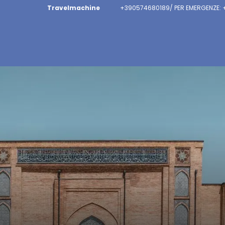
Travelmachine
+390574680189/ PER EMERGENZE: