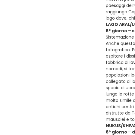
paesaggi dell
raggiunge Cap
lago dove, ch
LAGO ARAL/
5° giorno –
Sistemazione p
Anche questa 
fotografico. 
ospitare i dis
fabbrica di la
nomadi, si tro
popolazioni lo
collegato al l
specie di ucce
lungo le rotte
molto simile a
antichi centri
distrutte da 
mausolei e to
NUKUS/KHIV
6° giorno – 