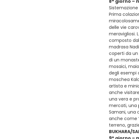
8° giorno – 
Sistemazione p
Prima colazion
miracolosamen
delle vie caro
meravigliosi. 
composto dalla
madrasa Nadir 
coperti da un
di un monaste
mosaici, maiol
degli esempi 
moschea Kalon
artista e mini
anche visitare
una vera e pro
mercati, una 
Samani, una d
anche come “la
terreno, grazi
BUKHARA/S
9° giorno –