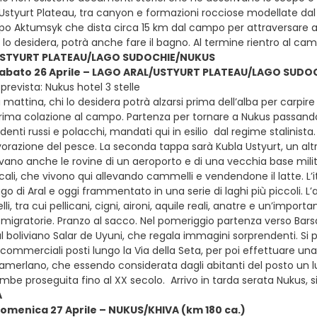
’Ustyurt Plateau, tra canyon e formazioni rocciose modellate dal
o Aktumsyk che dista circa 15 km dal campo per attraversare a pie
i lo desidera, potrà anche fare il bagno. Al termine rientro al 
USTYURT PLATEAU/LAGO SUDOCHIE/NUKUS
 sabato 26 Aprile – LAGO ARAL/USTYURT PLATEAU/LAGO SUDO
revista: Nukus hotel 3 stelle
mattina, chi lo desidera potrà alzarsi prima dell’alba per carp
Prima colazione al campo. Partenza per tornare a Nukus passand
sidenti russi e polacchi, mandati qui in esilio dal regime stalinist
vorazione del pesce. La seconda tappa sarà Kubla Ustyurt, un alt
vano anche le rovine di un aeroporto e di una vecchia base milita
cali, che vivono qui allevando cammelli e vendendone il latte. L’
ago di Aral e oggi frammentato in una serie di laghi più piccoli. 
lli, tra cui pellicani, cigni, aironi, aquile reali, anatre e un’impor
 migratorie. Pranzo al sacco. Nel pomeriggio partenza verso Barsa
l boliviano Salar de Uyuni, che regala immagini sorprendenti. Si p
 commerciali posti lungo la Via della Seta, per poi effettuare un
Tamerlano, che essendo considerata dagli abitanti del posto un lu
mbe proseguita fino al XX secolo. Arrivo in tarda serata Nukus, 
A
domenica 27 Aprile – NUKUS/KHIVA (km 180 ca.)