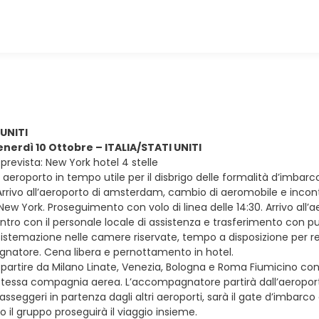
 UNITI
enerdì 10 Ottobre – ITALIA/STATI UNITI
prevista: New York hotel 4 stelle
in aeroporto in tempo utile per il disbrigo delle formalità d’imbar
rivo all’aeroporto di amsterdam, cambio di aeromobile e incontro
New York. Proseguimento con volo di linea delle 14:30. Arrivo all’a
ontro con il personale locale di assistenza e trasferimento con 
 Sistemazione nelle camere riservate, tempo a disposizione per re
natore. Cena libera e pernottamento in hotel.
e partire da Milano Linate, Venezia, Bologna e Roma Fiumicino con vol
 stessa compagnia aerea. L’accompagnatore partirà dall’aeroporto
passeggeri in partenza dagli altri aeroporti, sarà il gate d’imbar
il gruppo proseguirà il viaggio insieme.