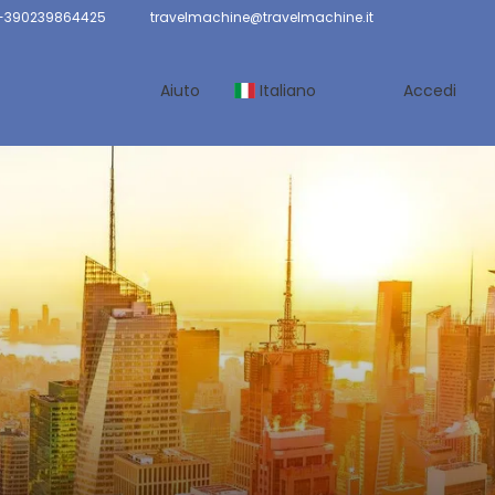
 +390239864425
travelmachine@travelmachine.it
Aiuto
Italiano
Accedi