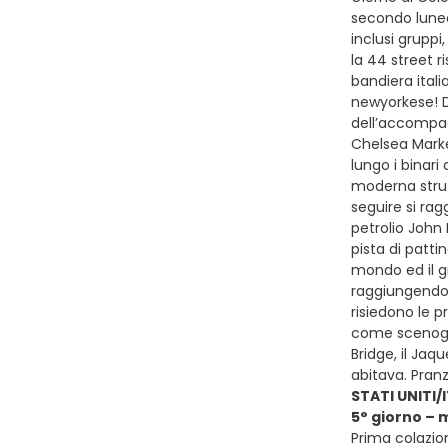
secondo luned
inclusi gruppi,
la 44 street r
bandiera itali
newyorkese! D
dell’accompag
Chelsea Marke
lungo i binari
moderna strut
seguire si ra
petrolio John 
pista di patti
mondo ed il gr
raggiungendo 
risiedono le p
come scenograf
Bridge, il Jaq
abitava. Pranz
STATI UNITI/
5° giorno – 
Prima colazio