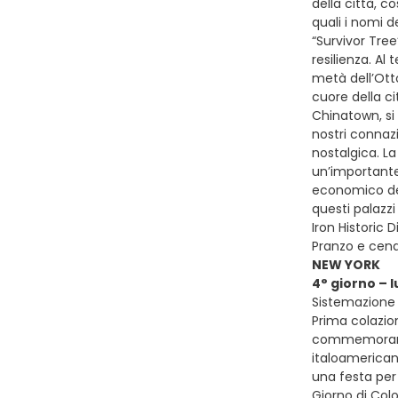
della città, 
quali i nomi d
“Survivor Tree
resilienza. Al 
metà dell’Ott
cuore della ci
Chinatown, si 
nostri connazi
nostalgica. La
un’importante
economico del
questi palazz
Iron Historic 
Pranzo e cena 
NEW YORK
4° giorno – 
Sistemazione 
Prima colazion
commemorare l
italoamericani
una festa per 
Giorno di Colo