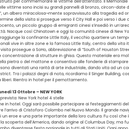
costruito per commemorare le vittime dell’attentato. Il Memorial
elle vittime sono incisi su grandi pannelli di bronzo, circon-date 
”, un albero miracolosa¬mente sopravvissuto alla tragedia ed ora 
termine della visita si prosegue verso il City Hall e poi verso i due c
ocento, un piccolo gruppo di emigranti cinesi s’insediò in un’are
ttà. Nacque così Chinatown e oggi la comunità cinese di New York
raggiunge la confinante Little Italy, il vecchio quartiere un temp
onali vive in altre zone e la famosa Little Italy, centro della vi
 visita prosegue a SoHo, abbreviazione di “South of Houston Stree
 concentrazione di strutture in ghisa. Questo materiale era mol
la pietra o del mattone e consentiva alle fonderie di stampare 
i sono diventati una rarità di arte industriale, dando vita ad un
District. Tra i palazzi degni di nota, ricordiamo il Singer Buildin
liberi. Rientro in hotel per il pernottamento.
lunedì 13 Ottobre – NEW YORK
prevista: New York hotel 4 stelle
e in hotel. Oggi sarà possibile partecipare ai festeggiamenti del
’arrivo di Cristoforo Colombo nel Nuovo Mondo. Il grande navi
 un eroe e una parte importante della loro cultura. Fu così che i
la scoperta dell’America, dando origine al Columbus Day, ma fu il
mbo diventasse festa nazionale in tutti gli Stati Uniti. Ogni ann