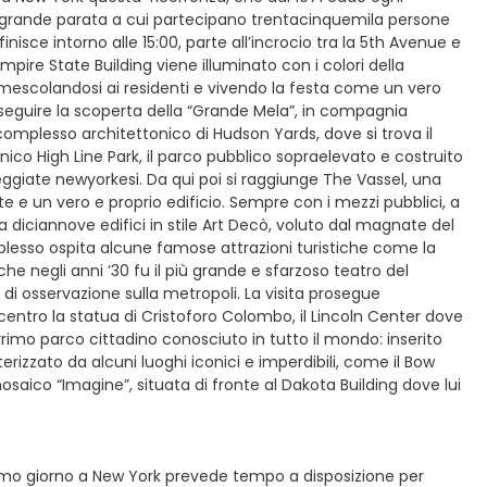
 grande parata a cui partecipano trentacinquemila persone
 finisce intorno alle 15:00, parte all’incrocio tra la 5th Avenue e
Empire State Building viene illuminato con i colori della
e, mescolandosi ai residenti e vivendo la festa come un vero
seguire la scoperta della “Grande Mela”, in compagnia
omplesso architettonico di Hudson Yards, dove si trova il
co High Line Park, il parco pubblico sopraelevato e costruito
seggiate newyorkesi. Da qui poi si raggiunge The Vassel, una
 e un vero e proprio edificio. Sempre con i mezzi pubblici, a
diciannove edifici in stile Art Decò, voluto dal magnate del
 complesso ospita alcune famose attrazioni turistiche come la
 che negli anni ’30 fu il più grande e sfarzoso teatro del
di osservazione sulla metropoli. La visita prosegue
centro la statua di Cristoforo Colombo, il Lincoln Center dove
berrimo parco cittadino conosciuto in tutto il mondo: inserito
erizzato da alcuni luoghi iconici e imperdibili, come il Bow
osaico “Imagine”, situata di fronte al Dakota Building dove lui
ltimo giorno a New York prevede tempo a disposizione per