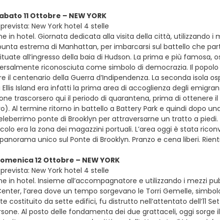
sabato 11 Ottobre – NEW YORK
prevista: New York hotel 4 stelle
e in hotel. Giornata dedicata alla visita della città, utilizzando i
punta estrema di Manhattan, per imbarcarsi sul battello che parte d
situate all’ingresso della baia di Hudson. La prima e più famosa, os
versalmente riconosciuta come simbolo di democrazia. Il popolo 
l centenario della Guerra d’Indipendenza. La seconda isola ospita
di Ellis Island era infatti la prima area di accoglienza degli emigra
sone trascorsero qui il periodo di quarantena, prima di ottenere il
ro). Al termine ritorno in battello a Battery Park e quindi dopo una
eleberrimo ponte di Brooklyn per attraversarne un tratto a piedi. 
colo era la zona dei magazzini portuali. L’area oggi è stata rico
anorama unico sul Ponte di Brooklyn. Pranzo e cena liberi. Rientr
 domenica 12 Ottobre – NEW YORK
prevista: New York hotel 4 stelle
e in hotel. Insieme all’accompagnatore e utilizzando i mezzi pub
enter, l’area dove un tempo sorgevano le Torri Gemelle, simbo
e costituito da sette edifici, fu distrutto nell’attentato dell’1
sone. Al posto delle fondamenta dei due grattaceli, oggi sorge i