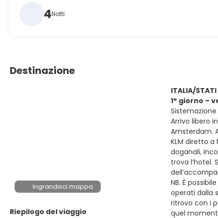
4
Notti
Destinazione
ITALIA/STATI
1° giorno – v
Sistemazione 
Arrivo libero 
Amsterdam. Ar
KLM diretto a 
doganali, inc
trova l’hotel.
dell’accompag
NB. È possibil
Ingrandisci mappa
operati dalla
ritrovo con i 
Riepilogo del viaggio
quel momento 