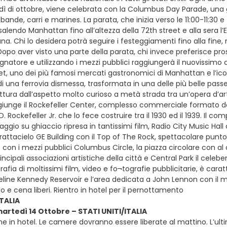
ì di ottobre, viene celebrata con la Columbus Day Parade, una
 bande, carri e marines. La parata, che inizia verso le 11:00-11:30 e
isalendo Manhattan fino all’altezza della 72th street e alla sera l’
ana. Chi lo desidera potrà seguire i festeggiamenti fino alla fin
opo aver visto una parte della parata, chi invece preferisce pro
natore e utilizzando i mezzi pubblici raggiungerà il nuovissimo c
t, uno dei più famosi mercati gastronomici di Manhattan e l’iconi
 di una ferrovia dismessa, trasformata in una delle più belle pas
tura dall’aspetto molto curioso a metà strada tra un’opera d’arte
ggiunge il Rockefeller Center, complesso commerciale formato da 
D. Rockefeller Jr. che lo fece costruire tra il 1930 ed il 1939. Il
naggio su ghiaccio ripresa in tantissimi film, Radio City Music Hall
attacielo GE Building con il Top of The Rock, spettacolare punto 
con i mezzi pubblici Columbus Circle, la piazza circolare con al 
rincipali associazioni artistiche della città e Central Park il cele
ia di moltissimi film, video e fo¬tografie pubblicitarie, è caratt
ueline Kennedy Reservoir e l’area dedicata a John Lennon con il m
o e cena liberi. Rientro in hotel per il pernottamento
ITALIA
martedì 14 Ottobre – STATI UNITI/ITALIA
ne in hotel. Le camere dovranno essere liberate al mattino. L’u