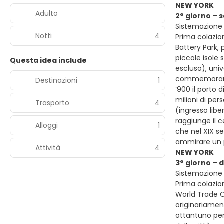
NEW YORK
Adulto
2° giorno – 
Sistemazione 
Notti
4
Prima colazion
Battery Park, 
piccole isole 
Questa idea include
escluso), uni
commemorare i
Destinazioni
1
‘900 il porto 
milioni di per
Trasporto
4
(ingresso libe
raggiunge il c
Alloggi
1
che nel XIX se
ammirare un p
Attività
4
NEW YORK
3° giorno –
Sistemazione 
Prima colazion
World Trade C
originariament
ottantuno per