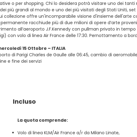
tative o per shopping. Chi lo desidera potrà visitare uno dei tanti 
dei più grandi al mondo e uno dei più visitati degli Stati Uniti, s
ui collezione offre un'incomparabile visione d'insieme dell'art
 permanente racchiude più di due milioni di opere d‘arte provenien
rimento all’aeroporto J.F.Kennedy con pullman privato in tempo ut
Parigi) con volo di linea Air France delle 17:30. Pernottamento a bor
mercoledì 15 Ottobre – ITALIA
oporto di Parigi Charles de Gaulle alle 06:45, cambio di aeromobile
gine e fine dei servizi
Incluso
La quota comprende:
Volo di linea KLM/Air France a/r da Milano Linate,