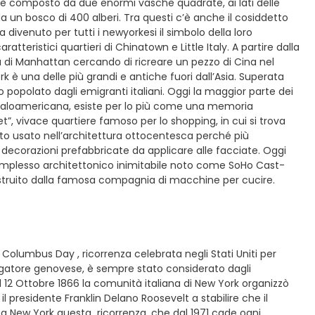
e è composto da due enormi vasche quadrate, ai lati delle
da un bosco di 400 alberi. Tra questi c’è anche il cosiddetto
divenuto per tutti i newyorkesi il simbolo della loro
aratteristici quartieri di Chinatown e Little Italy. A partire dalla
a di Manhattan cercando di ricreare un pezzo di Cina nel
 è una delle più grandi e antiche fuori dall’Asia. Superata
o popolato dagli emigranti italiani. Oggi la maggior parte dei
ta italoamericana, esiste per lo più come una memoria
t”, vivace quartiere famoso per lo shopping, in cui si trova
to usato nell’architettura ottocentesca perché più
decorazioni prefabbricate da applicare alle facciate. Oggi
 complesso architettonico inimitabile noto come SoHo Cast-
g, costruito dalla famosa compagnia di macchine per cucire.
 Columbus Day , ricorrenza celebrata negli Stati Uniti per
gatore genovese, è sempre stato considerato dagli
l 12 Ottobre 1866 la comunità italiana di New York organizzò
 presidente Franklin Delano Roosevelt a stabilire che il
o a New York questa ricorrenza, che dal 1971 cade ogni