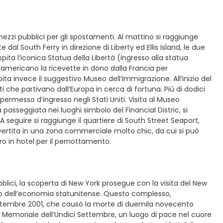
 mezzi pubblici per gli spostamenti. Al mattino si raggiunge
al South Ferry in direzione di Liberty ed Ellis Island, le due
pita l’iconica Statua della Libertà (ingresso alla statua
americano la ricevette in dono dalla Francia per
 invece il suggestivo Museo dell’Immigrazione. All’inizio del
nti che partivano dall’Europa in cerca di fortuna. Più di dodici
 permesso d’ingresso negli Stati Uniti. Visita al Museo
 passeggiata nei luoghi simbolo del Financial Distric, si
A seguire si raggiunge il quartiere di South Street Seaport,
nvertita in una zona commerciale molto chic, da cui si può
o in hotel per il pernottamento.
blici, la scoperta di New York prosegue con la visita del New
lo dell’economia statunitense. Questo complesso,
1 Settembre 2001, che causò la morte di duemila novecento
l Memoriale dell’Undici Settembre, un luogo di pace nel cuore