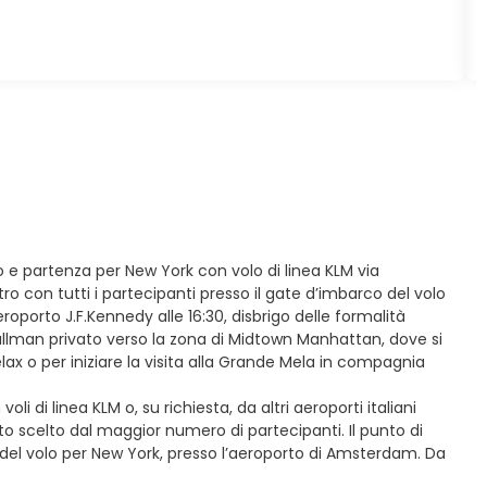
co e partenza per New York con volo di linea KLM via
 con tutti i partecipanti presso il gate d’imbarco del volo
eroporto J.F.Kennedy alle 16:30, disbrigo delle formalità
pullman privato verso la zona di Midtown Manhattan, dove si
lax o per iniziare la visita alla Grande Mela in compagnia
i di linea KLM o, su richiesta, da altri aeroporti italiani
 scelto dal maggior numero di partecipanti. Il punto di
co del volo per New York, presso l’aeroporto di Amsterdam. Da