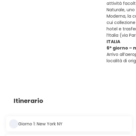
attività facol
Naturale, uno 
Moderna, la c
cui collezione
hotel e trasfe
l’Italia (via 
ITALIA
6° giorno – 
Arrivo all’aer
località di ori
Itinerario
Giorno 1: New York NY