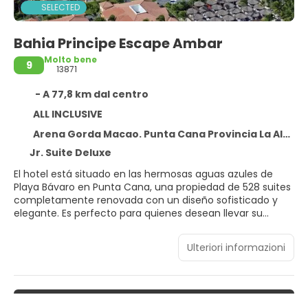
SELECTED
Bahia Principe Escape Ambar
Molto bene
9
13871
- A 77,8 km dal centro
ALL INCLUSIVE
Arena Gorda Macao. Punta Cana Provincia La Altagracia. Dominican Republic.,
Jr. Suite Deluxe
El hotel está situado en las hermosas aguas azules de
Playa Bávaro en Punta Cana, una propiedad de 528 suites
completamente renovada con un diseño sofisticado y
elegante. Es perfecto para quienes desean llevar su
experiencia al siguiente nivel. Este enclave solo para
adultos destaca por sus exclusivos restaurantes de
Ulteriori informazioni
especialidades, así como por sus amplias y modernas
habitaciones, incluyendo lujosas suites con acceso
directo a la piscina. Bahia Principe Luxury Ambar es para
viajeros que buscan unas vacaciones de lujo con un
toque de exclusividad, con los mejores servicios e