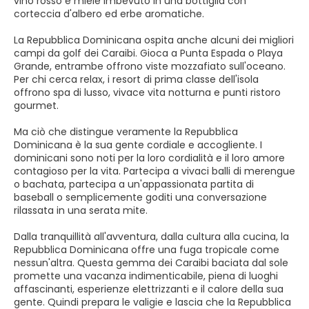
vino rosso e miele imbevuto in una bottiglia con
corteccia d'albero ed erbe aromatiche.
La Repubblica Dominicana ospita anche alcuni dei migliori
campi da golf dei Caraibi. Gioca a Punta Espada o Playa
Grande, entrambe offrono viste mozzafiato sull'oceano.
Per chi cerca relax, i resort di prima classe dell'isola
offrono spa di lusso, vivace vita notturna e punti ristoro
gourmet.
Ma ciò che distingue veramente la Repubblica
Dominicana è la sua gente cordiale e accogliente. I
dominicani sono noti per la loro cordialità e il loro amore
contagioso per la vita. Partecipa a vivaci balli di merengue
o bachata, partecipa a un'appassionata partita di
baseball o semplicemente goditi una conversazione
rilassata in una serata mite.
Dalla tranquillità all'avventura, dalla cultura alla cucina, la
Repubblica Dominicana offre una fuga tropicale come
nessun'altra. Questa gemma dei Caraibi baciata dal sole
promette una vacanza indimenticabile, piena di luoghi
affascinanti, esperienze elettrizzanti e il calore della sua
gente. Quindi prepara le valigie e lascia che la Repubblica