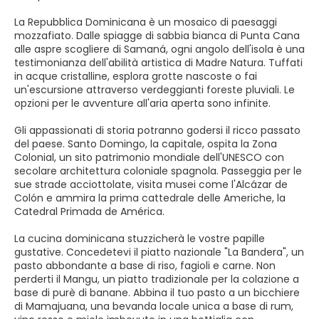
La Repubblica Dominicana è un mosaico di paesaggi
mozzafiato. Dalle spiagge di sabbia bianca di Punta Cana
alle aspre scogliere di Samaná, ogni angolo dell'isola è una
testimonianza dell'abilità artistica di Madre Natura. Tuffati
in acque cristalline, esplora grotte nascoste o fai
un'escursione attraverso verdeggianti foreste pluviali. Le
opzioni per le avventure all'aria aperta sono infinite.
Gli appassionati di storia potranno godersi il ricco passato
del paese. Santo Domingo, la capitale, ospita la Zona
Colonial, un sito patrimonio mondiale dell'UNESCO con
secolare architettura coloniale spagnola. Passeggia per le
sue strade acciottolate, visita musei come l'Alcázar de
Colón e ammira la prima cattedrale delle Americhe, la
Catedral Primada de América.
La cucina dominicana stuzzicherà le vostre papille
gustative. Concedetevi il piatto nazionale "La Bandera", un
pasto abbondante a base di riso, fagioli e carne. Non
perderti il Mangu, un piatto tradizionale per la colazione a
base di purè di banane. Abbina il tuo pasto a un bicchiere
di Mamajuana, una bevanda locale unica a base di rum,