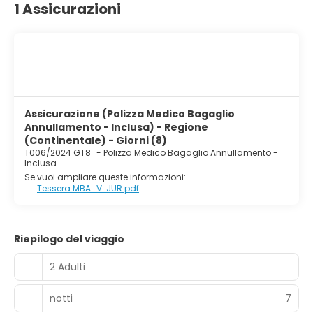
1 Assicurazioni
instalaciones en el entorno perfecto de Bávaro. Vive unas
vacaciones de lujo en este increíble hotel frente al mar,
completamente renovado; sus exclusivos y nuevos
restaurantes temáticos, coffee shop y amplias y
modernas habitaciones, que incluyen lujosas swim-ups,
son algunas de las novedades.
Assicurazione (Polizza Medico Bagaglio
Annullamento - Inclusa) - Regione
(Continentale) - Giorni (8)
T006/2024 GT8
-
Polizza Medico Bagaglio Annullamento -
Inclusa
Se vuoi ampliare queste informazioni:
Tessera MBA_V. JUR.pdf
Riepilogo del viaggio
2 Adulti
notti
7