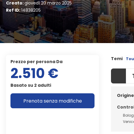
Creato:
giovedì 20 marzo 2025
Ref ID:
14838205
Temi
Tou
Prezzo per persona Da
2.510 €
Basato su 2 adulti
Origine
Prenota senza modifiche
Control
Bolo
Venic