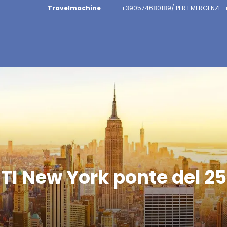
Travelmachine
+390574680189/ PER EMERGENZE:
TI New York ponte del 25