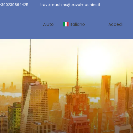
 +390239864425
travelmachine@travelmachine.it
Aiuto
Italiano
Accedi