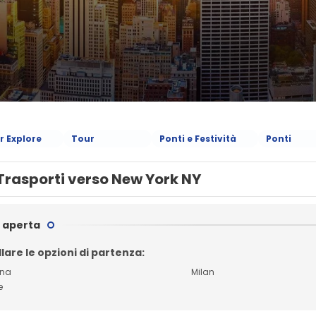
r Explore
Tour
Ponti e Festività
Ponti
Trasporti verso New York NY
 aperta
lare le opzioni di partenza:
gna
Milan
e