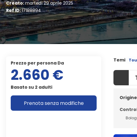
Creato:
martedì 29 aprile 2025
Ref ID:
17188894
Temi
Tou
Prezzo per persona Da
2.660 €
Basato su 2 adulti
Origine
Prenota senza modifiche
Control
Bolo