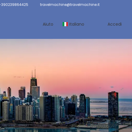
 +390239864425
travelmachine@travelmachine.it
Aiuto
Italiano
Accedi