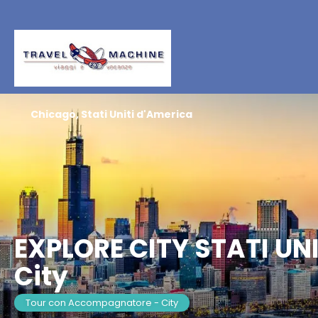
Chicago, Stati Uniti d'America
EXPLORE CITY STATI UN
City
Tour con Accompagnatore - City