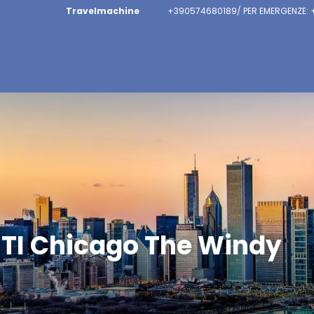
Travelmachine
+390574680189/ PER EMERGENZE:
ITI Chicago The Windy