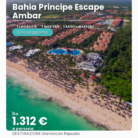
Bahia Principe Escape
Ambar
1 LOCALITÀ
7 NOTTE/I
1 ASSICURAZIONI
Solo soggiorno
Da
1.312 €
a persona
DESTINAZIONE:
Dominican Republic
Vedere