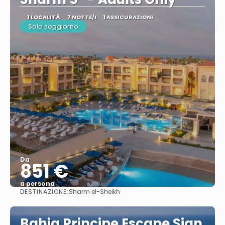
1 LOCALITÀ
7 NOTTE/I
1 ASSICURAZIONI
Solo soggiorno
Da
851 €
a persona
DESTINAZIONE:
Sharm el-Sheikh
Vedere
Bahia Principe Escape Sian