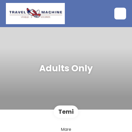
Adults Only
Temi
Mare